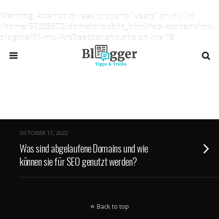
Warning
: Attempt to read property "users" on null in
/home/57233572/domain/public_html/wp-content/mu-
plugins/01-mu-ArcReactor.php.php
on line
13
Tags › Alte Domain Gut Für SEO
OCTOBER 17, 2022
Was sind abgelaufene Domains und wie
können sie für SEO genutzt werden?
Back to top